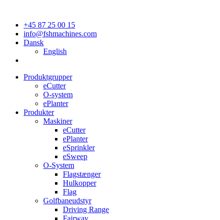
+45 87 25 00 15
info@fshmachines.com
Dansk
English
Produktgrupper
eCutter
O-system
ePlanter
Produkter
Maskiner
eCutter
ePlanter
eSprinkler
eSweep
O-System
Flagstænger
Hulkopper
Flag
Golfbaneudstyr
Driving Range
Fairway