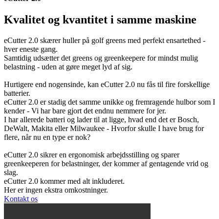
Kvalitet og kvantitet i samme maskine
eCutter 2.0 skærer huller på golf greens med perfekt ensartethed -
hver eneste gang.
Samtidig udsætter det greens og greenkeepere for mindst mulig
belastning - uden at gøre meget lyd af sig.
Hurtigere end nogensinde, kan eCutter 2.0 nu fås til fire forskellige
batterier.
eCutter 2.0 er stadig det samme unikke og fremragende hulbor som I
kender - Vi har bare gjort det endnu nemmere for jer.
I har allerede batteri og lader til at ligge, hvad end det er Bosch,
DeWalt, Makita eller Milwaukee - Hvorfor skulle I have brug for
flere, når nu en type er nok?
eCutter 2.0 sikrer en ergonomisk arbejdsstilling og sparer
greenkeeperen for belastninger, der kommer af gentagende vrid og
slag.
eCutter 2.0 kommer med alt inkluderet.
Her er ingen ekstra omkostninger.
Kontakt os