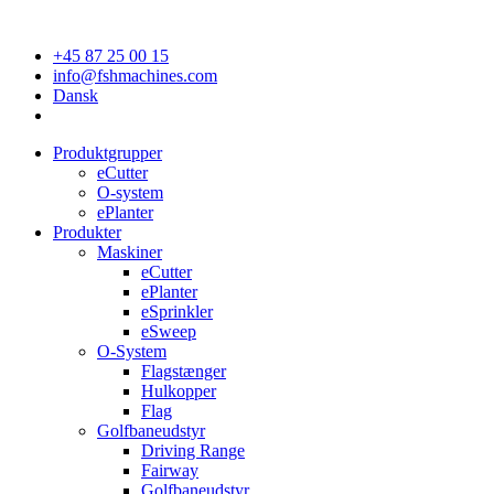
+45 87 25 00 15
info@fshmachines.com
Dansk
Produktgrupper
eCutter
O-system
ePlanter
Produkter
Maskiner
eCutter
ePlanter
eSprinkler
eSweep
O-System
Flagstænger
Hulkopper
Flag
Golfbaneudstyr
Driving Range
Fairway
Golfbaneudstyr